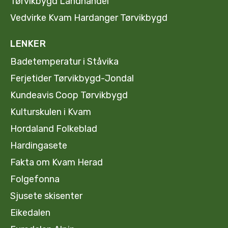
Tørvikbygd Landhandel
Vedvirke Kvam Hardanger Tørvikbygd
LENKER
Badetemperatur i Ståvika
Ferjetider Tørvikbygd-Jondal
Kundeavis Coop Tørvikbygd
Kulturskulen i Kvam
Hordaland Folkeblad
Hardingasete
Fakta om Kvam Herad
Folgefonna
Sjusete skisenter
Eikedalen