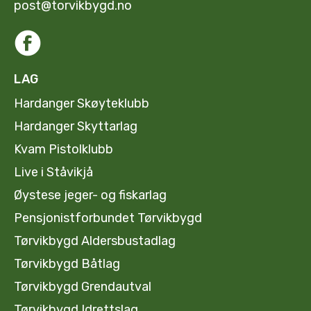
post@torvikbygd.no
LAG
Hardanger Skøyteklubb
Hardanger Skyttarlag
Kvam Pistolklubb
Live i Ståvikjå
Øystese jeger- og fiskarlag
Pensjonistforbundet Tørvikbygd
Tørvikbygd Aldersbustadlag
Tørvikbygd Båtlag
Tørvikbygd Grendautval
Tørvikbygd Idrettslag