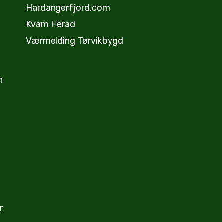
Hardangerfjord.com
Kvam Herad
Værmelding Tørvikbygd
n
r