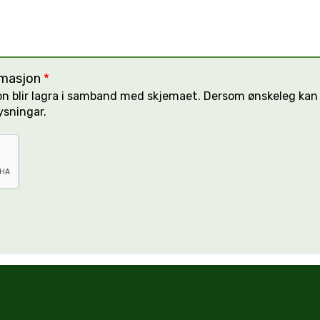
ormasjon
*
sjon blir lagra i samband med skjemaet. Dersom ønskeleg ka
ysningar.