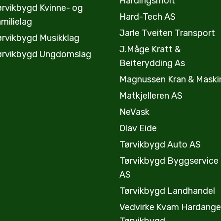
Hardingsmolt
ørvikbygd Kvinne- og
Hard-Tech AS
milielag
Jarle Tveiten Transport
ørvikbygd Musikklag
J.Måge Kratt &
ørvikbygd Ungdomslag
Beiterydding As
Magnussen Kran & Maski
Matkjelleren AS
NeVask
Olav Eide
Tørvikbygd Auto AS
Tørvikbygd Byggservice
AS
Tørvikbygd Landhandel
Vedvirke Kvam Hardange
Tørvikbygd