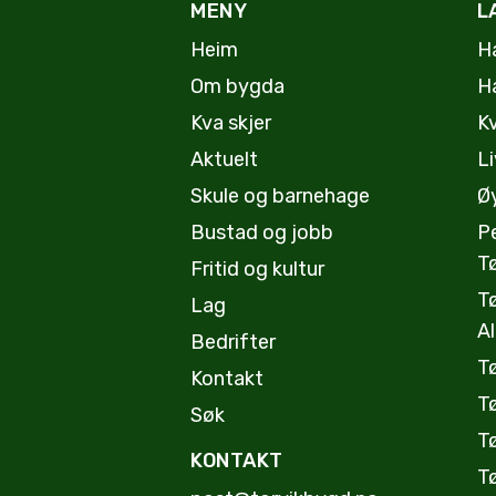
MENY
L
Heim
H
Om bygda
H
Kva skjer
K
Aktuelt
Li
Skule og barnehage
Øy
Bustad og jobb
P
T
Fritid og kultur
T
Lag
A
Bedrifter
T
Kontakt
T
Søk
Tø
KONTAKT
T