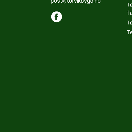
post@torvikbygd.no
T
fa
T
T