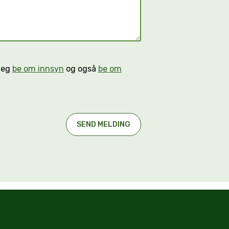
n eg
be om innsyn
og også
be om