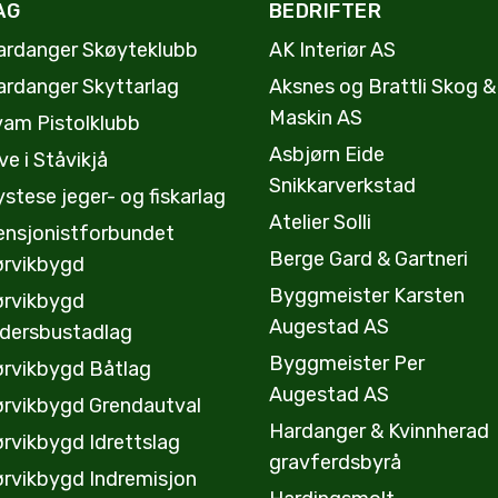
AG
BEDRIFTER
ardanger Skøyteklubb
AK Interiør AS
ardanger Skyttarlag
Aksnes og Brattli Skog &
Maskin AS
vam Pistolklubb
Asbjørn Eide
ve i Ståvikjå
Snikkarverkstad
stese jeger- og fiskarlag
Atelier Solli
ensjonistforbundet
Berge Gard & Gartneri
ørvikbygd
Byggmeister Karsten
ørvikbygd
Augestad AS
ldersbustadlag
Byggmeister Per
ørvikbygd Båtlag
Augestad AS
ørvikbygd Grendautval
Hardanger & Kvinnherad
rvikbygd Idrettslag
gravferdsbyrå
ørvikbygd Indremisjon