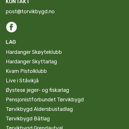
KONTAKT
post@torvikbygd.no
LAG
Hardanger Skøyteklubb
Hardanger Skyttarlag
Kvam Pistolklubb
Live i Ståvikjå
Øystese jeger- og fiskarlag
Pensjonistforbundet Tørvikbygd
Tørvikbygd Aldersbustadlag
Tørvikbygd Båtlag
Tørvikbygd Grendautval