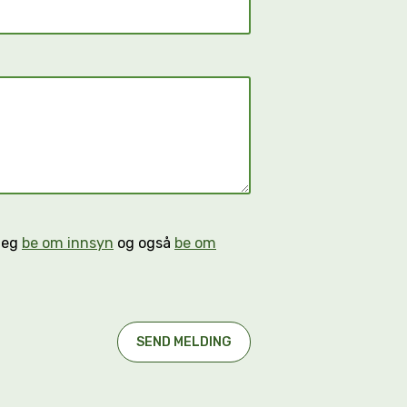
n eg
be om innsyn
og også
be om