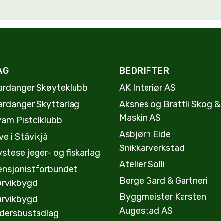
AG
BEDRIFTER
ardanger Skøyteklubb
AK Interiør AS
ardanger Skyttarlag
Aksnes og Brattli Skog &
Maskin AS
vam Pistolklubb
Asbjørn Eide
ve i Ståvikjå
Snikkarverkstad
stese jeger- og fiskarlag
Atelier Solli
ensjonistforbundet
Berge Gard & Gartneri
ørvikbygd
Byggmeister Karsten
ørvikbygd
Augestad AS
ldersbustadlag