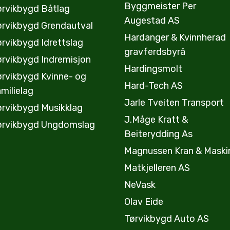
Byggmeister Per
ørvikbygd Båtlag
Augestad AS
ørvikbygd Grendautval
Hardanger & Kvinnherad
rvikbygd Idrettslag
gravferdsbyrå
ørvikbygd Indremisjon
Hardingsmolt
ørvikbygd Kvinne- og
Hard-Tech AS
milielag
Jarle Tveiten Transport
ørvikbygd Musikklag
J.Måge Kratt &
ørvikbygd Ungdomslag
Beiterydding As
Magnussen Kran & Maski
Matkjelleren AS
NeVask
Olav Eide
Tørvikbygd Auto AS