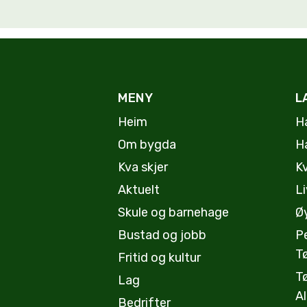
MENY
L
Heim
H
Om bygda
H
Kva skjer
K
Aktuelt
Li
Skule og barnehage
Øy
Bustad og jobb
P
T
Fritid og kultur
T
Lag
A
Bedrifter