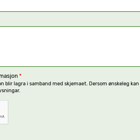
ormasjon
*
sjon blir lagra i samband med skjemaet. Dersom ønskeleg ka
ysningar.