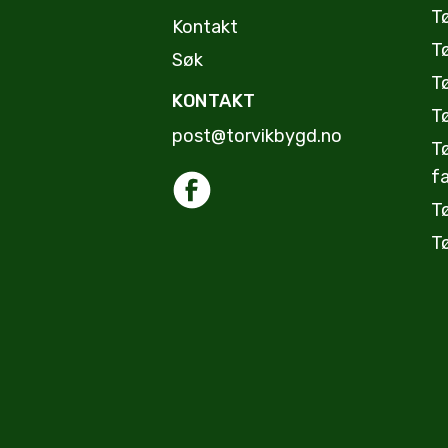
T
Kontakt
T
Søk
Tø
KONTAKT
T
post@torvikbygd.no
T
fa
T
T