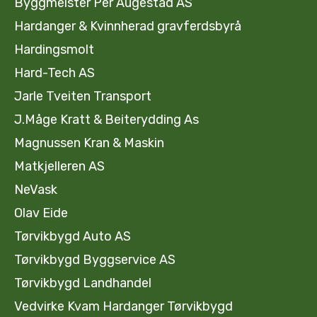
Byggmeister Per Augestad AS
Hardanger & Kvinnherad gravferdsbyrå
Hardingsmolt
Hard-Tech AS
Jarle Tveiten Transport
J.Måge Kratt & Beiterydding As
Magnussen Kran & Maskin
Matkjelleren AS
NeVask
Olav Eide
Tørvikbygd Auto AS
Tørvikbygd Byggservice AS
Tørvikbygd Landhandel
Vedvirke Kvam Hardanger Tørvikbygd